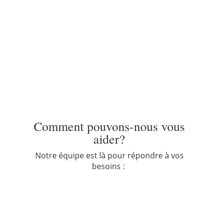
Nous avons toujours cru en la nécessité d’être
à la fine pointe, et nous avons bien l’intention
de poursuivre, après tout, le monde appartient
aux audacieux!
Comment pouvons-nous vous
aider?
Notre équipe est là pour répondre à vos
besoins :
Comptabilité