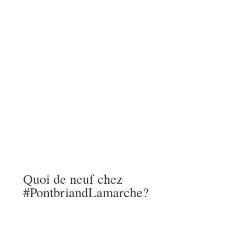
Services conseils
Fiscalité
Certification
Quoi de neuf chez
#PontbriandLamarche?